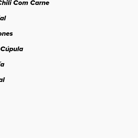
Chili Com Carne
al
iones
 Cúpula
ía
al