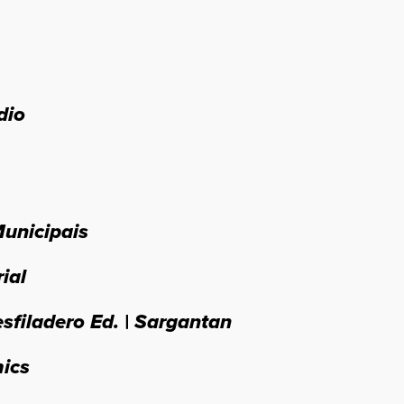
dio
Municipais
ial
esfiladero Ed. | Sargantan
ics