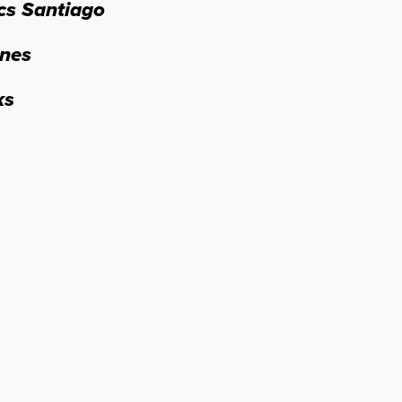
cs Santiago
ones
ks