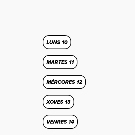
LUNS 10
MARTES 11
MÉRCORES 12
XOVES 13
VENRES 14