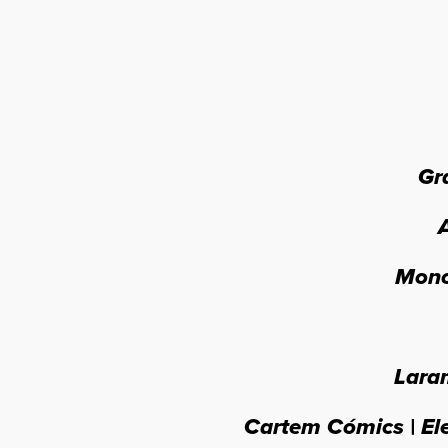
Gra
A
Mon
Lara
Cartem Cómics | El