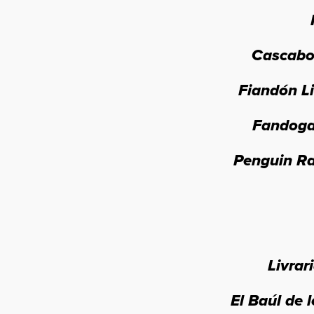
Cascabo
Fiandón Li
Fandoga
Penguin R
Livrar
El Baúl de 