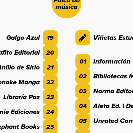
Palco da
música
Galgo Azul
Viñetas Estu
19
fito Editorial
20
Información
01
nillo de Sirio
21
Bibliotecas 
02
onoke Manga
22
Norma Editor
03
Libraría Paz
23
Aleta Ed. | D
04
mie Ediciones
24
Unrated Com
05
ephant Books
25