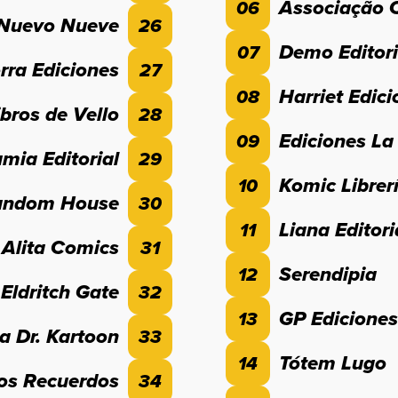
Associação 
06
Nuevo Nueve
26
Demo Editori
07
rra Ediciones
27
Harriet Edic
08
bros de Vello
28
Ediciones La
09
mia Editorial
29
Komic Librer
10
andom House
30
Liana Editori
11
Alita Comics
31
Serendipia
12
Eldritch Gate
32
GP Ediciones
13
ia Dr. Kartoon
33
Tótem Lugo
14
los Recuerdos
34