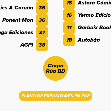
Astora Cómi
15
ics A Coruña
35
Yermo Edici
16
Ponent Mon
36
Garbuix Boo
17
ngu Ediciones
37
Autobán
18
AGPI
38
Carpa
Rúa BD
PLANO DE EXPOSITORES EN PDF