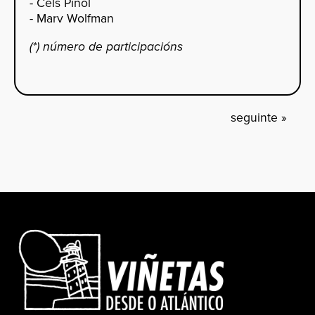
- Cels Piñol
- Marv Wolfman
(*) número de participacións
seguinte
»